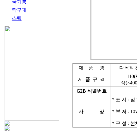
국기봉
탁구대
스틱
제 품 명
다목적
110
제 품 규 격
상)×400
G2B 식별번호
* 표 시 : 
사 양
* 부 저 : 1
* 구 성 :