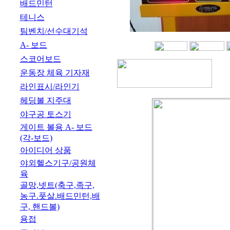
배드민턴
테니스
팀벤치/선수대기석
A- 보드
스코어보드
운동장 체육 기자재
라인표시/라인기
헤딩볼 지주대
야구공 토스기
게이트 볼용 A- 보드
(각-보드)
아이디어 상품
야외헬스기구/공원체
육
골망,넷트(축구,족구,
농구.풋살.배드민턴,배
구, 핸드볼)
용접