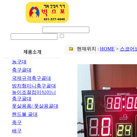
회사소개
제품
로그인 아이디
비밀번호
ID SAVE
현재위치 :
HOME
>
스코어
제품소개
농구대
축구골대
국제규격축구골대
방치형미니축구골대
높이조절접이식미니
축구골대
풋살용품/ 풋살용골대
핸드볼 골대
족구
배구