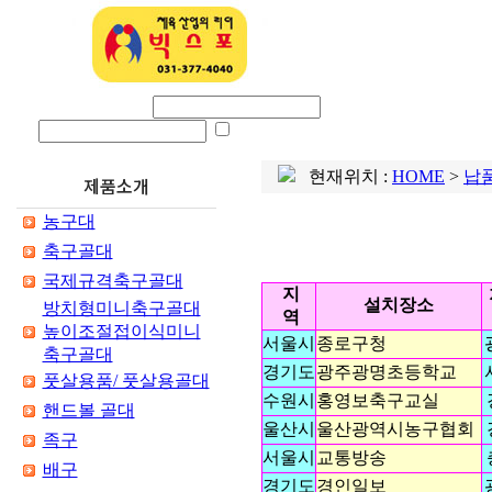
회사소개
제품
로그인 아이디
비밀번호
ID SAVE
현재위치 :
HOME
>
납
제품소개
농구대
축구골대
국제규격축구골대
지
설치장소
방치형미니축구골대
역
높이조절접이식미니
서울시
종로구청
축구골대
경기도
광주광명초등학교
풋살용품/ 풋살용골대
수원시
홍영보축구교실
핸드볼 골대
울산시
울산광역시농구협회
족구
서울시
교통방송
배구
경기도
경인일보