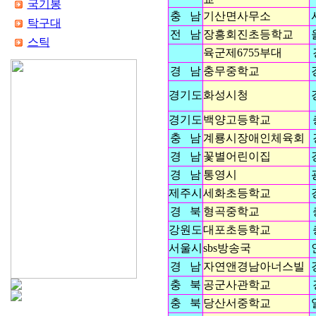
국기봉
충 남
기산면사무소
탁구대
전 남
장흥회진초등학교
스틱
육군제6755부대
경 남
충무중학교
경기도
화성시청
경기도
백양고등학교
충 남
계룡시장애인체육회
경 남
꽃별어린이집
경 남
통영시
제주시
세화초등학교
경 북
형곡중학교
강원도
대포초등학교
서울시
sbs방송국
경 남
자연앤경남아너스빌
충 북
공군사관학교
충 북
당산서중학교