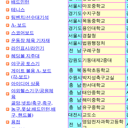
배드민턴
서울시
마포중학교
테니스
경기도
수지구청
팀벤치/선수대기석
서울시
목동중학교
A- 보드
경기도
용인대학교
스코어보드
서울시
경찰청
운동장 체육 기자재
서울시
법원행정처
라인표시/라인기
전 남
구례구청
헤딩볼 지주대
강원도
기둥대제2중대
야구공 토스기
충 북
동락초등학교
게이트 볼용 A- 보드
(각-보드)
수원시
박지성축구교실
아이디어 상품
충 남
한서대학교
야외헬스기구/공원체
충 남
태안중학교
육
충 남
해미중학교
골망,넷트(축구,족구,
충 남
유구중학교
농구.풋살.배드민턴,배
대전시
교도소
구, 핸드볼)
영암전자과학고등학
용접
전 남
교