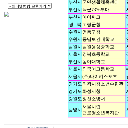
부산시
국민생활체욱센터
부산시
육군7376부대
부산시
아아파크
경 북
고령군청
수원시
영통구청
수원시
동남보건대학교
남원시
남원용성중학교
서울시
경복초등학교
부산시
동아대학교
서울시
외국어고등학교
서울시
(주)나이키스포츠
경기도
의왕시청소년수련관
경기도
화성시청
강원도
정선소방서
서울시립
광명시
근로청소년복지관