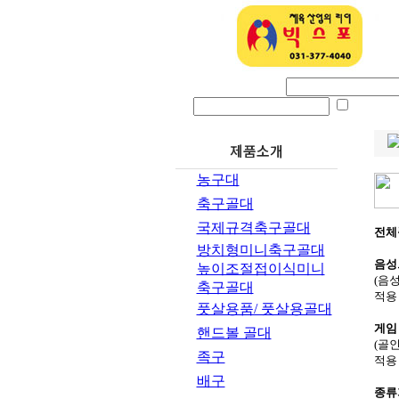
로그인 아이디
ID SA
제품소개
농구대
축구골대
국제규격축구골대
전체
방치형미니축구골대
음성
높이조절접이식미니
(음성
축구골대
적용 
풋살용품/ 풋살용골대
게임
핸드볼 골대
(골인
족구
적용 
배구
종류