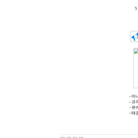
5
- 미
- 규격
- 유
- 