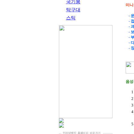
국기봉
미니
탁구대
-
스틱
-
-
-
-
-
-
음성
1
2
3
4
5