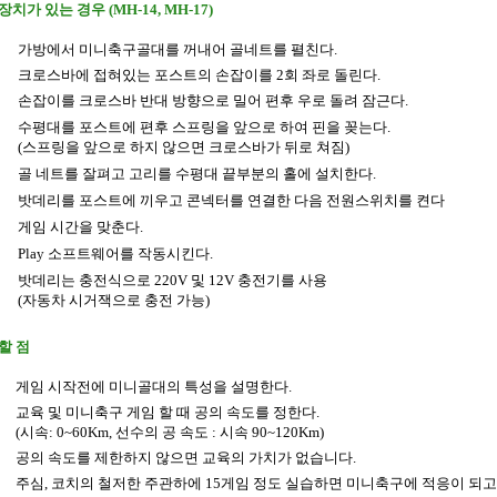
치가 있는 경우 (MH-14, MH-17)
가방에서 미니축구골대를 꺼내어 골네트를 펼친다.
크로스바에 접혀있는 포스트의 손잡이를 2회 좌로 돌린다.
손잡이를 크로스바 반대 방향으로 밀어 편후 우로 돌려 잠근다.
수평대를 포스트에 편후 스프링을 앞으로 하여 핀을 꽂는다.
(스프링을 앞으로 하지 않으면 크로스바가 뒤로 쳐짐)
골 네트를 잘펴고 고리를 수평대 끝부분의 홀에 설치한다.
밧데리를 포스트에 끼우고 콘넥터를 연결한 다음 전원스위치를 켠다
게임 시간을 맞춘다.
Play 소프트웨어를 작동시킨다.
밧데리는 충전식으로 220V 및 12V 충전기를 사용
(자동차 시거잭으로 충전 가능)
할 점
게임 시작전에 미니골대의 특성을 설명한다.
교육 및 미니축구 게임 할 때 공의 속도를 정한다.
(시속: 0~60Km, 선수의 공 속도 : 시속 90~120Km)
공의 속도를 제한하지 않으면 교육의 가치가 없습니다.
주심, 코치의 철저한 주관하에 15게임 정도 실습하면 미니축구에 적응이 되고