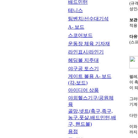
배드민턴
(규격
성인
테니스
팀벤치/선수대기석
보관
적용 
A- 보드
스코어보드
다유
(스
운동장 체육 기자재
라인표시/라인기
헤딩볼 지주대
야구공 토스기
게이트 볼용 A- 보드
펠레
이 
(각-보드)
이 
아이디어 상품
야외헬스기구/공원체
그러
육
기계
골망,넷트(축구,족구,
다만
농구.풋살.배드민턴,배
구, 핸드볼)
이와
용접
까지