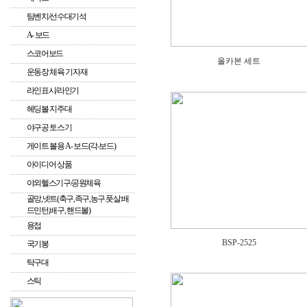
팀벤치/선수대기석
A- 보드
스코어보드
올카본 세트
운동장 체육 기자재
라인표시/라인기
헤딩볼 지주대
야구공 토스기
게이트 볼용 A- 보드(각-보드)
아이디어 상품
야외헬스기구/공원체육
골망,넷트(축구,족구,농구.풋살.배
드민턴,배구, 핸드볼)
용접
BSP-2525
국기봉
탁구대
스틱