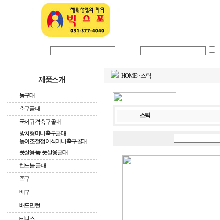
회사소개
로그인 아이디
비밀번호
HOME
>
스틱
제품소개
농구대
축구골대
스틱
국제규격축구골대
방치형미니축구골대
높이조절접이식미니축구골대
풋살용품/ 풋살용골대
핸드볼 골대
족구
배구
배드민턴
테니스