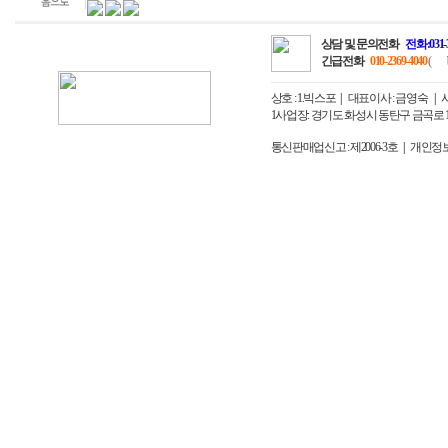
상담 및 문의전화
전화:031-
긴급전화
010-2369-4040
(
상호 : 1.빅스포
대표이사 : 금영숙
사업
1사업장: 경기도 화성시 동탄구 금곡로 163번
통신판매업신고 : 제2006-3호
개인정보