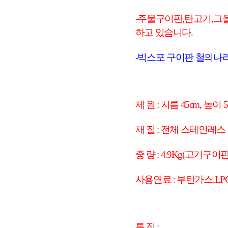
-주물구이판,탄고기,그
하고 있슴니다.
-빅스포 구이판 철의나라
제 원 : 지름 45cm, 높이
재 질 : 전체 스테인레스
중 량 : 4.9Kg(고기구이
사용연료 : 부탄가스,L
특 징 :