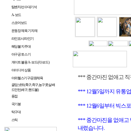
팀벤치/선수대기석
A- 보드
스코어보드
운동장 체육 기자재
라인표시/라인기
헤딩볼 지주대
야구공 토스기
게이트 볼용 A- 보드(각-보드)
아이디어 상품
*** 중간마진 없애고 직
야외헬스기구/공원체육
골망,넷트(축구,족구,농구.풋살.배
드민턴,배구, 핸드볼)
*** 12월5일까지 유
용접
국기봉
*** 12월6일부터 빅
탁구대
*** 중간마진을 없애
스틱
내렸습니다.