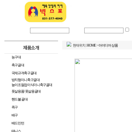
회사소개
로그인 아이디
비밀번호
현재위치 :
HOME
>
아이디어 상품
제품소개
농구대
축구골대
국제규격축구골대
방치형미니축구골대
높이조절접이식미니축구골대
풋살용품/ 풋살용골대
핸드볼 골대
족구
배구
배드민턴
테니스