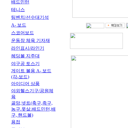
배드민턴
테니스
팀벤치/선수대기석
A- 보드
스코어보드
운동장 체육 기자재
라인표시/라인기
헤딩볼 지주대
야구공 토스기
게이트 볼용 A- 보드
(각-보드)
아이디어 상품
야외헬스기구/공원체
육
골망,넷트(축구,족구,
농구.풋살.배드민턴,배
구, 핸드볼)
용접