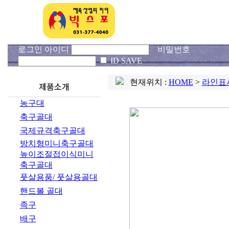
회사소개
제품
로그인 아이디
비밀번호
ID SAVE
현재위치 :
HOME
>
라인표
제품소개
농구대
축구골대
국제규격축구골대
방치형미니축구골대
높이조절접이식미니
축구골대
풋살용품/ 풋살용골대
핸드볼 골대
족구
배구