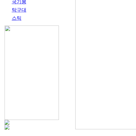
국기봉
탁구대
스틱