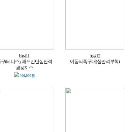
big-j11
big-j12
구(테니스), 배드민턴심판석
이동식족구대(심판석부착)
겸용지주
900,000원