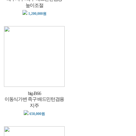
높이조절
1,200,000원
big-B66
이동식가변 족구 배드민턴겸용
지주
650,000원