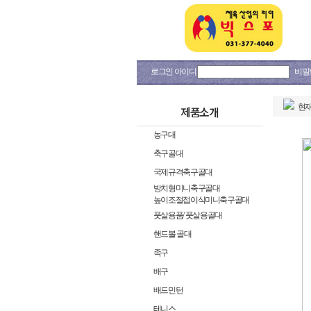
로그인 아이디
비밀
현재
제품소개
농구대
축구골대
국제규격축구골대
방치형미니축구골대
높이조절접이식미니축구골대
풋살용품/ 풋살용골대
핸드볼 골대
족구
배구
배드민턴
테니스