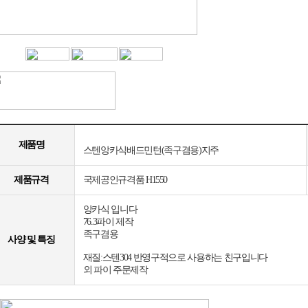
제품명
스텐앙카식배드민턴(족구겸용)지주
제품규격
국제공인규격품 H1550
앙카식 입니다
76.3파이 제작
족구겸용
사양 및 특징
재질:스텐304 반영구적으로 사용하는 친구입니다
외 파이 주문제작