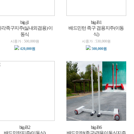
big-j1
big-B1
사각족구지주(실내외겸용) 이
배드민턴 족구 겸용지주(이동
동식
식)
시중가 : 500,000원
시중가 : 530,000원
420,000원
500,000원
big-B2
big-B6
배드민턴지주(이동식)
배드민턴(족구)겸용이동식지주