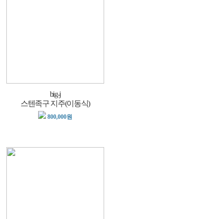
big-j
스텐족구 지주(이동식)
800,000원