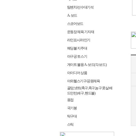
팀벤치/선수대기석
A- 보드
스코어보드
운동장 체육 기자재
라인표시/라인기
헤딩볼 지주대
야구공 토스기
게이트 볼용 A- 보드(각-보드)
아이디어 상품
야외헬스기구/공원체육
골망,넷트(축구,족구,농구.풋살.배
드민턴,배구, 핸드볼)
용접
국기봉
탁구대
스틱