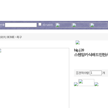
회사소개
제품정보
기술소개
납품실적
번호
ID SAVE
위치 :
HOME
>
족구
big-j 20
스텐앙카식배드민턴(
▒ 견적수량 :
개