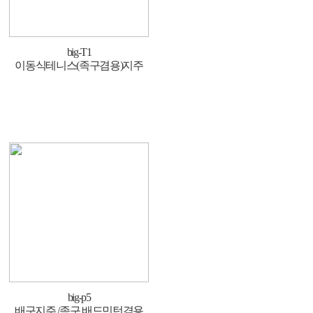
big-T1
이동식테니스(족구겸용)지주
big-p5
배구지주 /족구 배드민턴겸용