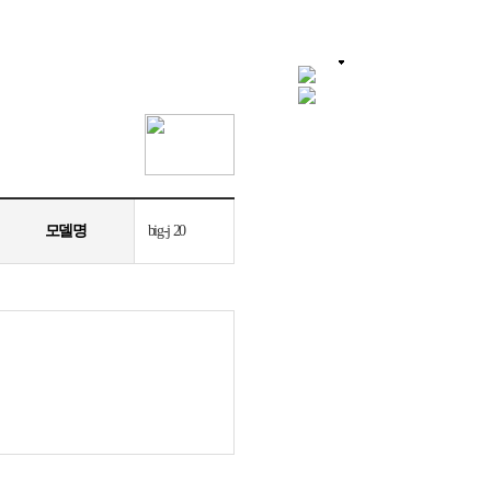
모델명
big-j 20