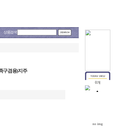
동영상자료
공지사항
상품검색
족구겸용)지주
0 개
no img