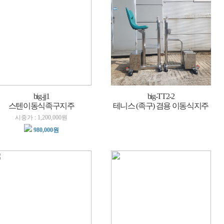
big-jj1
big-TT2-2
스텐이동식족구지주
테니스 (족구) 겸용 이동식지주
시중가 : 1,200,000원
980,000원